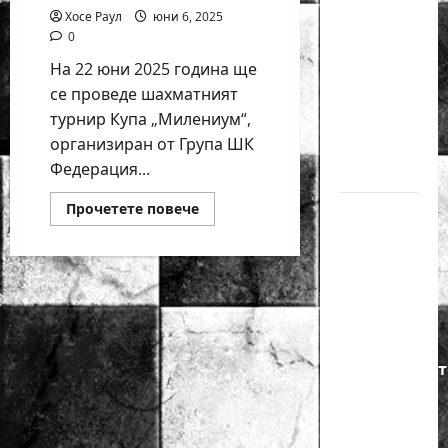
годишният
Хосе Раул
юни 6, 2025
0
Никола
Кънов
На 22 юни 2025 година ще
покори
се проведе шахматният
върха на
турнир Купа „Милениум“,
организиран от Група ШК
българския
Федерация...
шах
Read
Прочетете повече
Нургюл
more
about
Салимова
Купа
на
„Милениум“
събира
крачка
шахматния
елит
от медал
в
София
на
на
22
Европейскот
юни
първенство
по
шахмат