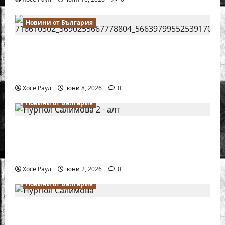
Новини от България
Нургюл Салимова на крачка от медал
на Европейското първенство по шахмат
за жени
Хосе Раул
юни 8, 2026
0
Новини от България
Силно представяне на Надя Тончева и
Нургюл Салимова на Европейско
първенство в Батуми
Хосе Раул
юни 2, 2026
0
Новини от България
Нургюл Салимова триумфира с нов
златен медал на силния Grand Prix в