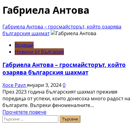
Габриела Антова
Габриела Антова – гросмайсторът, който озарява
българския шахмат
Водещи
Новини от България
Габриела Антова – гросмайсторът, който
озарява българския шахмат
Хосе Раул
януари 3, 2024
0
През 2023 година българският шахмат преживя
поредица от успехи, които донесоха много радост на
българите. Въпреки феноменалните...
Read
Прочетете повече
Търсене
more
за:
about
Габриела