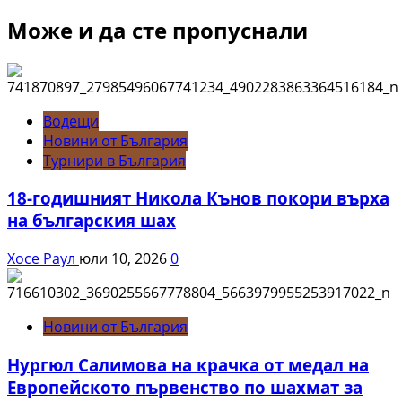
Може и да сте пропуснали
Водещи
Новини от България
Турнири в България
18-годишният Никола Кънов покори върха
на българския шах
Хосе Раул
юли 10, 2026
0
Новини от България
Нургюл Салимова на крачка от медал на
Европейското първенство по шахмат за