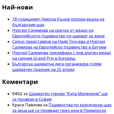
Антова
Най-нови
–
гросмайсторът,
който
18-годишният Никола Кънов покори върха на
озарява
българския шах
българския
Нургюл Салимова на крачка от медал на
шахмат
Европейското първенство по шахмат за жени
Силно представяне на Надя Тончева и Нургюл
Салимова на Европейско първенство в Батуми
Нургюл Салимова триумфира с нов златен медал
на силния Grand Prix в Букурещ
Българска шахматна лига организира голям
шахматен празник на 25 април
Коментари
БФШ
за
Шахматен турнир “Купа Милениум” ще
се проведе в София
Краси Павлова
за
Първенства по класически шах
за деца ще се проведат през юни в Приморско