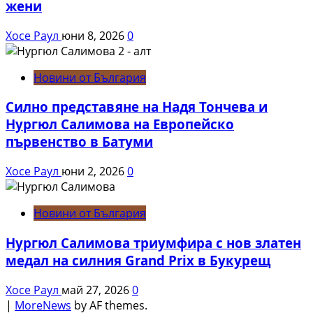
жени
Хосе Раул
юни 8, 2026
0
Новини от България
Силно представяне на Надя Тончева и
Нургюл Салимова на Европейско
първенство в Батуми
Хосе Раул
юни 2, 2026
0
Новини от България
Нургюл Салимова триумфира с нов златен
медал на силния Grand Prix в Букурещ
Хосе Раул
май 27, 2026
0
|
MoreNews
by AF themes.