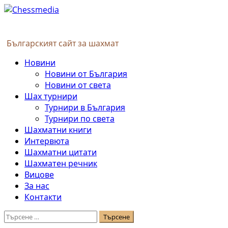
Skip
to
content
Българският сайт за шахмат
Primary
Новини
Menu
Новини от България
Новини от света
Шах турнири
Турнири в България
Турнири по света
Шахматни книги
Интервюта
Шахматни цитати
Шахматен речник
Вицове
За нас
Контакти
Търсене
за: