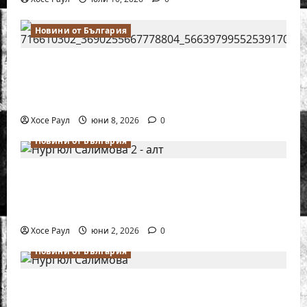
Новини от България
Нургюл Салимова на крачка от медал
на Европейското първенство по шахмат
за жени
Хосе Раул
юни 8, 2026
0
Новини от България
Силно представяне на Надя Тончева и
Нургюл Салимова на Европейско
първенство в Батуми
Хосе Раул
юни 2, 2026
0
Новини от България
Нургюл Салимова триумфира с нов
златен медал на силния Grand Prix в