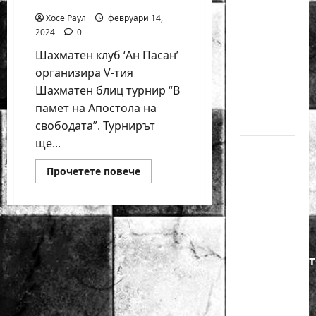
годишният
Хосе Раул
февруари 14,
Никола
2024
0
Кънов
Шахматен клуб ‘Ан Пасан’
покори
организира V-тия
върха на
Шахматен блиц турнир “В
българския
памет на Апостола на
шах
свободата”. Турнирът
ще...
Нургюл
Салимова
Read
Прочетете повече
more
на
about
V-
крачка
ти
Шахматен
от медал
блиц
турнир
на
“В
Европейскот
памет
на
първенство
Апостола
на
по
свободата”
шахмат