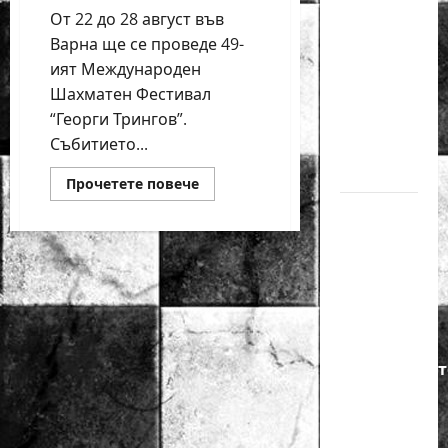
годишният
От 22 до 28 август във
Никола
Варна ще се проведе 49-
Кънов
ият Международен
Шахматен Фестивал
покори
“Георги Трингов”.
върха на
Събитието...
българския
шах
Read
Прочетете повече
more
about
Нургюл
Наближава
Салимова
49-
ият
на
Международен
шахматен
крачка
фестивал
“Георги
от медал
Трингов”
във
на
Варна
Европейскот
първенство
по
шахмат