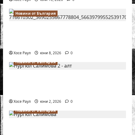
Новини от България
Нургюл Салимова на крачка от медал
на Европейското първенство по шахмат
за жени
Хосе Раул
юни 8, 2026
0
Новини от България
Силно представяне на Надя Тончева и
Нургюл Салимова на Европейско
първенство в Батуми
Хосе Раул
юни 2, 2026
0
Новини от България
Нургюл Салимова триумфира с нов
златен медал на силния Grand Prix в