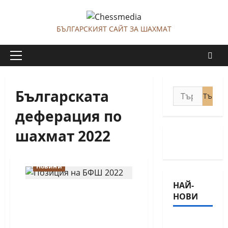
Skip
to
БЪЛГАРСКИЯТ САЙТ ЗА ШАХМАТ
content
Primary
Menu
Българската
Търсене
за:
деферация по
шахмат 2022
Новини
НАЙ-
Българската деферация
НОВИ
по шахмат 2022
разкритикува избора
18-
на български член на