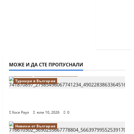
деца ще
се
проведат
през
юни в
Приморско
МОЖЕ И ДА СТЕ ПРОПУСНАЛИ
Водещи
Новини от България
Турнири в България
18-годишният Никола Кънов покори
върха на българския шах
Хосе Раул
юли 10, 2026
0
Новини от България