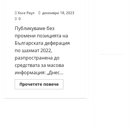
годишният
ФИДЕ
Никола
Хосе Раул
декември 18, 2023
Кънов
0
покори
Публикуваме без
върха на
промени позицията на
българския
Българската деферация
шах
по шахмат 2022,
разпространена до
Нургюл
средствата за масова
Салимова
информация: „Днес...
на
крачка
Read
Прочетете повече
more
от медал
about
Българската
на
деферация
Европейскот
по
шахмат
първенство
2022
разкритикува
по
избора
на
шахмат
български