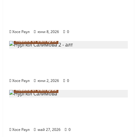
Нургюл Салимова на крачка от медал
на Европейското първенство по шахмат
за жени
Хосе Раул
юни 8, 2026
0
Новини от България
Силно представяне на Надя Тончева и
Нургюл Салимова на Европейско
първенство в Батуми
Хосе Раул
юни 2, 2026
0
Новини от България
Нургюл Салимова триумфира с нов
златен медал на силния Grand Prix в
Букурещ
Хосе Раул
май 27, 2026
0