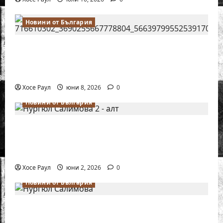
Новини от България
Нургюл Салимова на крачка от медал
на Европейското първенство по шахмат
за жени
Хосе Раул
юни 8, 2026
0
Новини от България
Силно представяне на Надя Тончева и
Нургюл Салимова на Европейско
първенство в Батуми
Хосе Раул
юни 2, 2026
0
Новини от България
Нургюл Салимова триумфира с нов
златен медал на силния Grand Prix в