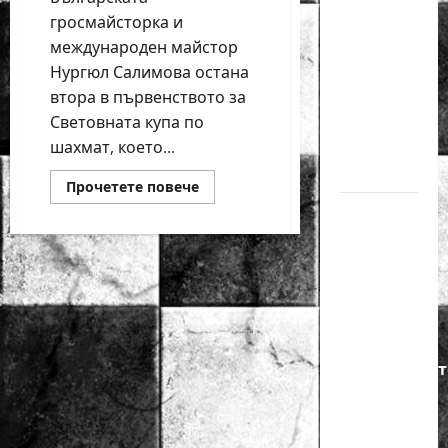
годишният
гросмайсторка и
Никола
международен майстор
Кънов
Нургюл Салимова остана
покори
втора в първенството за
върха на
Световната купа по
българския
шахмат, което...
шах
Read
Прочетете повече
more
Нургюл
about
Нургюл
Салимова
Салимова
с
на
феноменално
второ
крачка
място
за
от медал
Световната
купа
на
Европейскот
първенство
по
шахмат