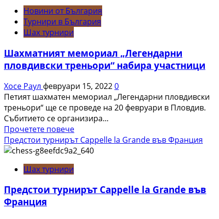
Детски
Новини от България
шахматен
Турнири в България
турнир
Шах турнири
за
купа
Шахматният мемориал „Легендарни
„Васил
пловдивски треньори“ набира участници
Левски“
ще
Хосе Раул
февруари 15, 2022
0
се
Петият шахматен мемориал „Легендарни пловдивски
проведе
треньори“ ще се проведе на 20 февруари в Пловдив.
в
Събитието се организира...
Казанлък
Read
Прочетете повече
more
Предстои турнирът Cappelle la Grande във Франция
about
Шахматният
Шах турнири
мемориал
„Легендарни
Предстои турнирът Cappelle la Grande във
пловдивски
Франция
треньори“
набира