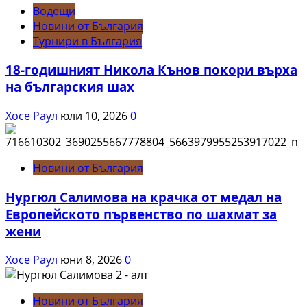
Водещи
Новини от България
Турнири в България
18-годишният Никола Кънов покори върха
на българския шах
Хосе Раул
юли 10, 2026
0
Новини от България
Нургюл Салимова на крачка от медал на
Европейското първенство по шахмат за
жени
Хосе Раул
юни 8, 2026
0
Новини от България