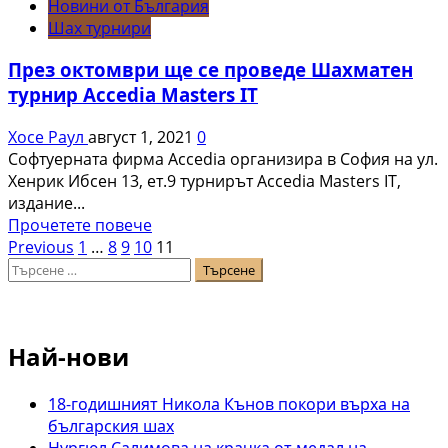
Новини от България
победа
Шах турнири
в
Arena
През октомври ще се проведе Шахматен
Kings
турнир Аccedia Masters IT
Хосе Раул
август 1, 2021
0
Софтуерната фирма Accedia организира в София на ул.
Хенрик Ибсен 13, ет.9 турнирът Accedia Masters IT,
издание...
Read
Прочетете повече
Разделяне
more
Previous
1
…
8
9
10
11
Търсене
about
на
за:
През
публикациите
октомври
ще
на
Най-нови
се
страници
проведе
Шахматен
18-годишният Никола Кънов покори върха на
турнир
българския шах
Аccedia
Нургюл Салимова на крачка от медал на