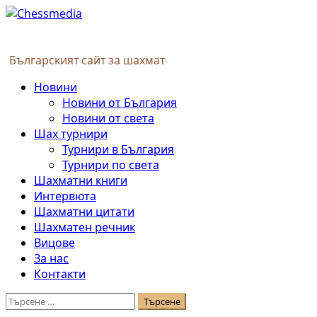
Skip
to
content
Българският сайт за шахмат
Primary
Новини
Menu
Новини от България
Новини от света
Шах турнири
Турнири в България
Турнири по света
Шахматни книги
Интервюта
Шахматни цитати
Шахматен речник
Вицове
За нас
Контакти
Търсене
за: