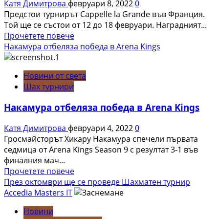
Катя Димитрова
февруари 8, 2022
0
участници
Предстои турнирът Cappelle la Grande във Франция.
Той ще се състои от 12 до 18 февруари. Наградният...
Read
Прочетете повече
more
Накамура отбеляза победа в Arena Kings
about
Предстои
Новини от света
турнирът
Шах турнири
Cappelle
la
Накамура отбеляза победа в Arena Kings
Grande
във
Катя Димитрова
февруари 4, 2022
0
Франция
Гросмайсторът Хикару Накамура спечели първата
седмица от Arena Kings Season 9 с резултат 3-1 във
финалния мач...
Read
Прочетете повече
more
През октомври ще се проведе Шахматен турнир
about
Аccedia Masters IT
Накамура
Новини
отбеляза