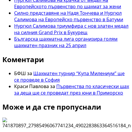
Masters
Европейското първенство по шахмат за жени
IT
Силно представяне на Надя Тончева и Нургюл
Салимова на Европейско първенство в Батуми
Нургюл Салимова триумфира с нов златен медал
на силния Grand Prix в Букурещ
Българска шахматна лига организира голям
шахматен празник на 25 април
Коментари
БФШ
за
Шахматен турнир “Купа Милениум” ще
се проведе в София
Краси Павлова
за
Първенства по класически шах
за деца ще се проведат през юни в Приморско
Може и да сте пропуснали