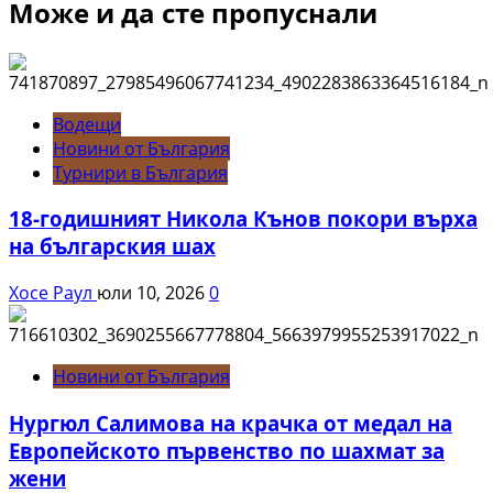
Може и да сте пропуснали
Водещи
Новини от България
Турнири в България
18-годишният Никола Кънов покори върха
на българския шах
Хосе Раул
юли 10, 2026
0
Новини от България
Нургюл Салимова на крачка от медал на
Европейското първенство по шахмат за
жени