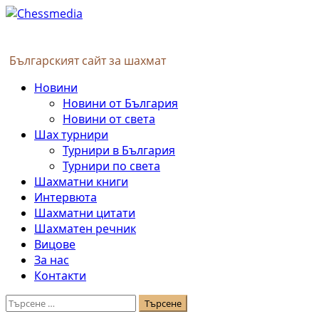
Skip
to
content
Българският сайт за шахмат
Primary
Новини
Menu
Новини от България
Новини от света
Шах турнири
Турнири в България
Турнири по света
Шахматни книги
Интервюта
Шахматни цитати
Шахматен речник
Вицове
За нас
Контакти
Търсене
за: