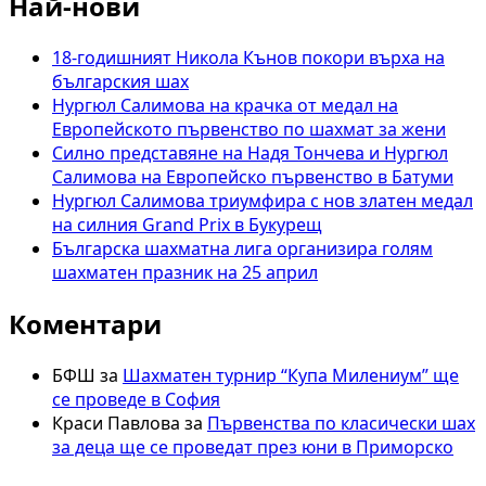
Най-нови
по
шахмат
ще
18-годишният Никола Кънов покори върха на
се
българския шах
проведе
Нургюл Салимова на крачка от медал на
в
Европейското първенство по шахмат за жени
Ловеч
Силно представяне на Надя Тончева и Нургюл
Салимова на Европейско първенство в Батуми
Нургюл Салимова триумфира с нов златен медал
на силния Grand Prix в Букурещ
Българска шахматна лига организира голям
шахматен празник на 25 април
Коментари
БФШ
за
Шахматен турнир “Купа Милениум” ще
се проведе в София
Краси Павлова
за
Първенства по класически шах
за деца ще се проведат през юни в Приморско