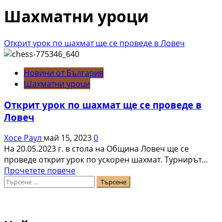
Шахматни уроци
Открит урок по шахмат ще се проведе в Ловеч
Новини от България
Шахматни уроци
Открит урок по шахмат ще се проведе в
Ловеч
Хосе Раул
май 15, 2023
0
На 20.05.2023 г. в стола на Община Ловеч ще се
проведе открит урок по ускорен шахмат. Турнирът...
Read
Прочетете повече
Търсене
more
за:
about
Открит
урок