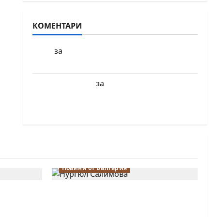
КОМЕНТАРИ
за
БФШ
Шахматен турнир “Купа
Милениум” ще се проведе в София
за
Краси Павлова
Първенства по
класически шах за деца ще се проведат
през юни в Приморско
Новини от България
 Надя
Нургюл Салимова триумфира с
лимова на
нов златен медал на силния