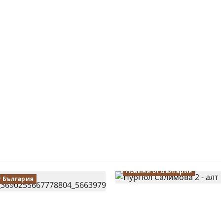
Новини от България
т България
Силно представяне на
алимова на крачка от
Тончева и Нургюл Са
 Европейското