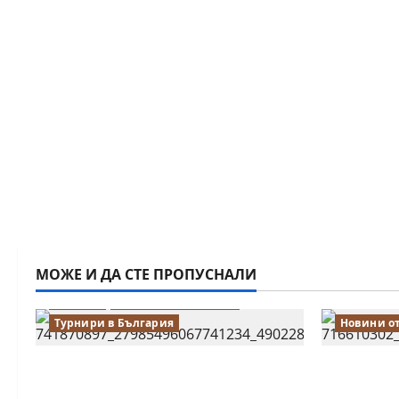
МОЖЕ И ДА СТЕ ПРОПУСНАЛИ
Водещи
Новини от България
Турнири в България
Новини о
18-годишният Никола Кънов
Нургюл С
покори върха на българския
медал на