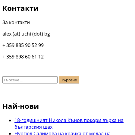
Контакти
За контакти
alex (at) uchi (dot) bg
+ 359 885 90 52 99
+ 359 898 60 61 12
Търсене
за:
Най-нови
18-годишният Никола Кънов покори върха на
българския шах
Нургюл Салимова на крачка от медал на