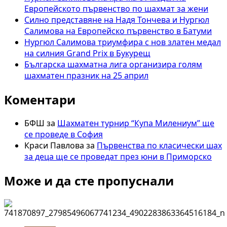
Европейското първенство по шахмат за жени
Силно представяне на Надя Тончева и Нургюл
Салимова на Европейско първенство в Батуми
Нургюл Салимова триумфира с нов златен медал
на силния Grand Prix в Букурещ
Българска шахматна лига организира голям
шахматен празник на 25 април
Коментари
БФШ
за
Шахматен турнир “Купа Милениум” ще
се проведе в София
Краси Павлова
за
Първенства по класически шах
за деца ще се проведат през юни в Приморско
Може и да сте пропуснали