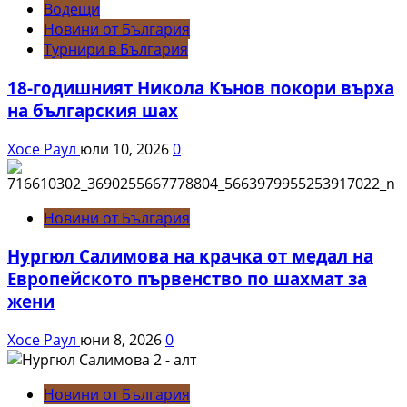
Водещи
Новини от България
Турнири в България
18-годишният Никола Кънов покори върха
на българския шах
Хосе Раул
юли 10, 2026
0
Новини от България
Нургюл Салимова на крачка от медал на
Европейското първенство по шахмат за
жени
Хосе Раул
юни 8, 2026
0
Новини от България