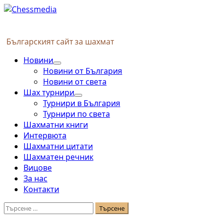
Skip
to
content
Българският сайт за шахмат
Primary
Новини
Menu
Новини от България
Новини от света
Шах турнири
Турнири в България
Турнири по света
Шахматни книги
Интервюта
Шахматни цитати
Шахматен речник
Вицове
За нас
Контакти
Търсене
за: